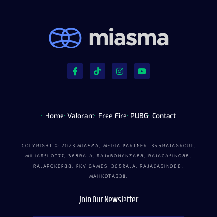
Home
Valorant
Free Fire
PUBG
Contact
COPYRIGHT © 2023 MIASMA, MEDIA PARTNER:
365RAJAGROUP
,
MILIARSLOT77
,
365RAJA
,
RAJABONANZA88
,
RAJACASINO88
,
RAJAPOKER88
,
PKV GAMES
,
365RAJA
,
RAJACASINO88
,
MAHKOTA338
.
Join Our Newsletter