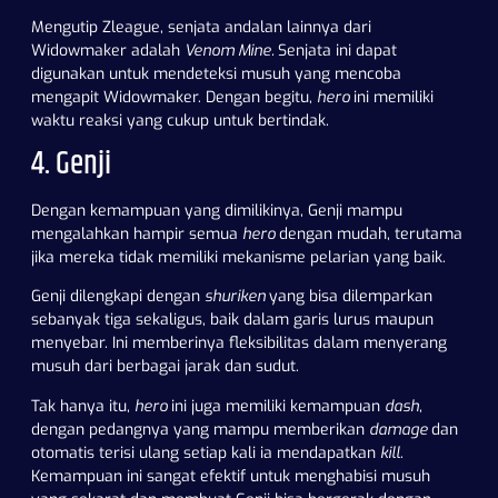
Mengutip
Zleague
, senjata andalan lainnya dari
Widowmaker adalah
Venom Mine.
Senjata ini dapat
digunakan untuk mendeteksi musuh yang mencoba
mengapit Widowmaker. Dengan begitu,
hero
ini memiliki
waktu reaksi yang cukup untuk bertindak.
4. Genji
Dengan kemampuan yang dimilikinya, Genji mampu
mengalahkan hampir semua
hero
dengan mudah, terutama
jika mereka tidak memiliki mekanisme pelarian yang baik.
Genji dilengkapi dengan
shuriken
yang bisa dilemparkan
sebanyak tiga sekaligus, baik dalam garis lurus maupun
menyebar. Ini memberinya fleksibilitas dalam menyerang
musuh dari berbagai jarak dan sudut.
Tak hanya itu,
hero
ini juga memiliki kemampuan
dash,
dengan pedangnya yang mampu memberikan
damage
dan
otomatis terisi ulang setiap kali ia mendapatkan
kill
.
Kemampuan ini sangat efektif untuk menghabisi musuh