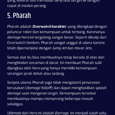
yang sekarat dan membuat Genji bisa bergerak dengan
cepat di medan perang.
5. Pharah
Pharah adalah
Overwatch
karakter
yang dilengkapi dengan
peluncur roket dan kemampuan untuk terbang. Karenanya,
damage hero
ini tergolong sangat besar. Seperti dikutip dari
Overwatch fandom
, Pharah sangat unggul di udara karena
telah dipersenjatai dengan
Jump Jet
dan
Hover Jets
.
Semua alat itu bisa membuatnya tetap berada di atas dan
menghindari ancaman di darat. Ini membuat Pharah sulit
dijangkau oleh
hero
yang hanya memiliki kemampuan
serangan jarak dekat atau sedang.
Senjata utama Pharah juga tidak mengalami penurunan
kerusakan (
damage falloff
) dan dapat menghasilkan
splash
damage
saat mengenai target. Kemampuan tersebut
membuatnya mampu menyerang beberapa musuh
sekaligus.
Ultimate
dari
hero
ini adalah
Barrage
. Ini menjadi salah satu