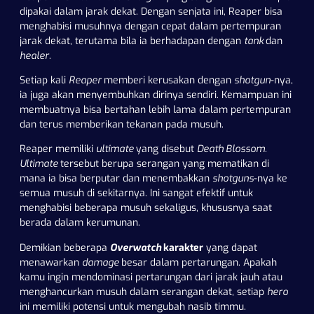
dipakai dalam jarak dekat. Dengan senjata ini, Reaper bisa
menghabisi musuhnya dengan cepat dalam pertempuran
jarak dekat, terutama bila ia berhadapan dengan
tank
dan
healer
.
Setiap kali
Reaper
memberi kerusakan dengan
shotgun
-nya,
ia juga akan menyembuhkan dirinya sendiri. Kemampuan ini
membuatnya bisa bertahan lebih lama dalam pertempuran
dan terus memberikan tekanan pada musuh.
Reaper memiliki
ultimate
yang disebut
Death Blossom
.
Ultimate
tersebut berupa serangan yang mematikan di
mana ia bisa berputar dan menembakkan
shotguns
-nya ke
semua musuh di sekitarnya. Ini sangat efektif untuk
menghabisi beberapa musuh sekaligus, khususnya saat
berada dalam kerumunan.
Demikian beberapa
Overwatch
karakter
yang dapat
menawarkan
damage
besar dalam pertarungan. Apakah
kamu ingin mendominasi pertarungan dari jarak jauh atau
menghancurkan musuh dalam serangan dekat, setiap
hero
ini memiliki potensi untuk mengubah nasib timmu.