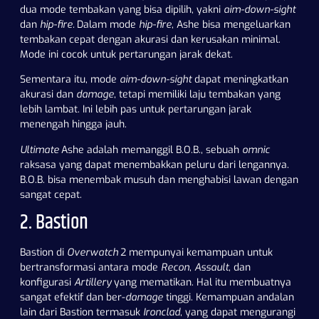
dua mode tembakan yang bisa dipilih, yakni
aim-down-sight
dan
hip-fire.
Dalam mode
hip-fire
, Ashe bisa mengeluarkan
tembakan cepat dengan akurasi dan kerusakan minimal.
Mode ini cocok untuk pertarungan jarak dekat.
Sementara itu, mode
aim-down-sight
dapat meningkatkan
akurasi dan
damage
, tetapi memiliki laju tembakan yang
lebih lambat. Ini lebih pas untuk pertarungan jarak
menengah hingga jauh.
Ultimate
Ashe adalah memanggil B.O.B., sebuah
omnic
raksasa yang dapat menembakkan peluru dari lengannya.
B.O.B. bisa menembak musuh dan menghabisi lawan dengan
sangat cepat.
2. Bastion
Bastion di
Overwatch
2 mempunyai kemampuan untuk
bertransformasi antara mode
Recon
,
Assault
, dan
konfigurasi
Artillery
yang mematikan. Hal itu membuatnya
sangat efektif dan ber-
damage
tinggi. Kemampuan andalan
lain dari Bastion termasuk
Ironclad
, yang dapat mengurangi